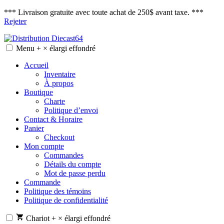
*** Livraison gratuite avec toute achat de 250$ avant taxe. ***
Rejeter
Skip
to
Menu
+
×
élargi
effondré
Distribution Diecast64
Une passion, un mode de vie.
content
Accueil
Inventaire
À propos
Boutique
Charte
Politique d’envoi
Contact & Horaire
Panier
Checkout
Mon compte
Commandes
Détails du compte
Mot de passe perdu
Commande
Politique des témoins
Politique de confidentialité
Chariot
+
×
élargi
effondré