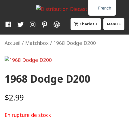
Skip
Distribution Diecast64
Une passion, un mode de vie.
French
to
content
Facebook
Twitter
Instagram
Pinterest
WordPress
Chariot
+
élargi
effondré
Menu
+
élar
eff
Accueil
/
Matchbox
/ 1968 Dodge D200
1968 Dodge D200
$
2.99
En rupture de stock