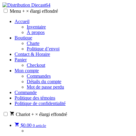
Skip
to
Menu
+
×
élargi
effondré
Distribution Diecast64
Une passion, un mode de vie.
content
Accueil
Inventaire
À propos
Boutique
Charte
Politique d’envoi
Contact & Horaire
Panier
Checkout
Mon compte
Commandes
Détails du compte
Mot de passe perdu
Commande
Politique des témoins
Politique de confidentialité
Chariot
+
×
élargi
effondré
$
0.00
0 article