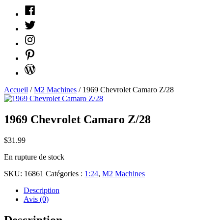
Facebook
Twitter
Instagram
Pinterest
WordPress
Accueil
/
M2 Machines
/ 1969 Chevrolet Camaro Z/28
1969 Chevrolet Camaro Z/28
$
31.99
En rupture de stock
SKU:
16861
Catégories :
1:24
,
M2 Machines
Description
Avis (0)
Description