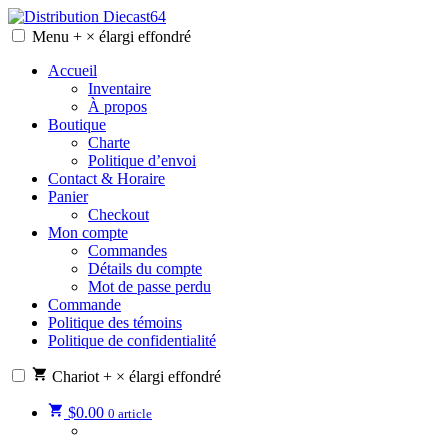
Skip
to
Menu
+
×
élargi
effondré
Distribution Diecast64
Une passion, un mode de vie.
content
Accueil
Inventaire
À propos
Boutique
Charte
Politique d’envoi
Contact & Horaire
Panier
Checkout
Mon compte
Commandes
Détails du compte
Mot de passe perdu
Commande
Politique des témoins
Politique de confidentialité
Chariot
+
×
élargi
effondré
$
0.00
0 article