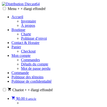
Skip
to
Menu
+
×
élargi
effondré
Distribution Diecast64
Une passion, un mode de vie.
content
Accueil
Inventaire
À propos
Boutique
Charte
Politique d’envoi
Contact & Horaire
Panier
Checkout
Mon compte
Commandes
Détails du compte
Mot de passe perdu
Commande
Politique des témoins
Politique de confidentialité
Chariot
+
×
élargi
effondré
$
0.00
0 article