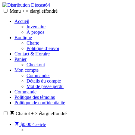
Skip
to
Menu
+
×
élargi
effondré
Distribution Diecast64
Une passion, un mode de vie.
content
Accueil
Inventaire
À propos
Boutique
Charte
Politique d’envoi
Contact & Horaire
Panier
Checkout
Mon compte
Commandes
Détails du compte
Mot de passe perdu
Commande
Politique des témoins
Politique de confidentialité
Chariot
+
×
élargi
effondré
$
0.00
0 article