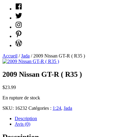
Facebook
Twitter
Instagram
Pinterest
WordPress
Accueil
/
Jada
/ 2009 Nissan GT-R ( R35 )
2009 Nissan GT-R ( R35 )
$
23.99
En rupture de stock
SKU:
16232
Catégories :
1:24
,
Jada
Description
Avis (0)
Description