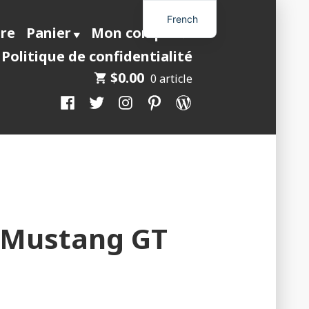
French
ire
Panier
Mon compte
Politique de confidentialité
$
0.00
0 article
Facebook
Twitter
Instagram
Pinterest
WordPress
 Mustang GT