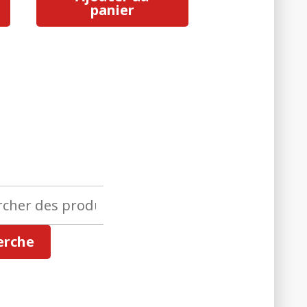
panier
her
erche