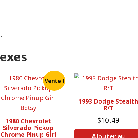
t
nexes
Vente !
1993 Dodge Stealt
R/T
$
10.49
1980 Chevrolet
Silverado Pickup
Chrome Pinup Girl
Ajouter au