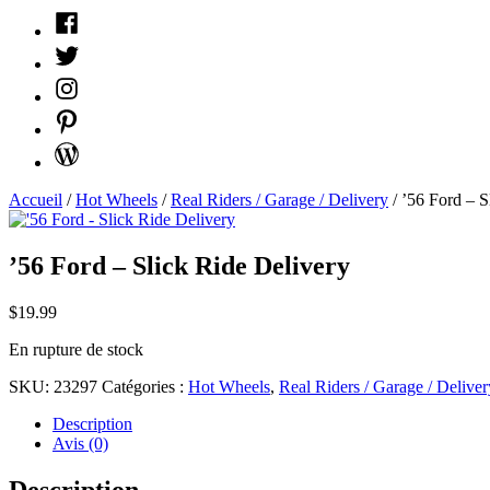
Facebook
Twitter
Instagram
Pinterest
WordPress
Accueil
/
Hot Wheels
/
Real Riders / Garage / Delivery
/ ’56 Ford – S
’56 Ford – Slick Ride Delivery
$
19.99
En rupture de stock
SKU:
23297
Catégories :
Hot Wheels
,
Real Riders / Garage / Deliver
Description
Avis (0)
Description