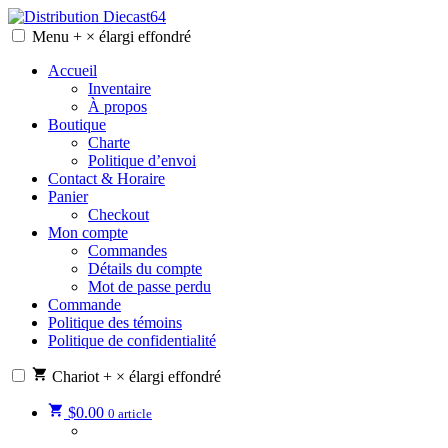
Skip
to
Menu
+
×
élargi
effondré
Distribution Diecast64
Une passion, un mode de vie.
content
Accueil
Inventaire
À propos
Boutique
Charte
Politique d’envoi
Contact & Horaire
Panier
Checkout
Mon compte
Commandes
Détails du compte
Mot de passe perdu
Commande
Politique des témoins
Politique de confidentialité
Chariot
+
×
élargi
effondré
$
0.00
0 article