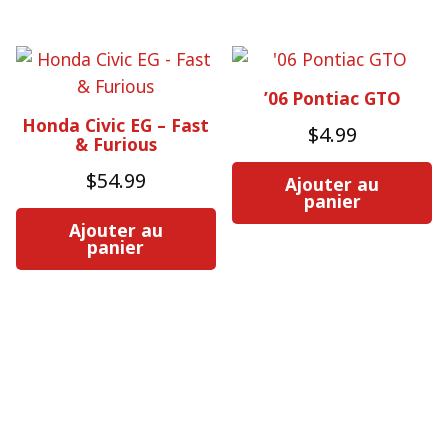
’06 Pontiac GTO
Honda Civic EG – Fast
$
4.99
& Furious
$
54.99
Ajouter au
panier
Ajouter au
panier