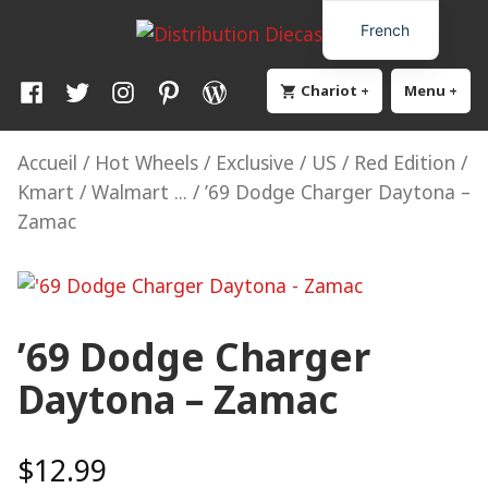
Skip
Distribution Diecast64
Une passion, un mode de vie.
French
to
content
Facebook
Twitter
Instagram
Pinterest
WordPress
Chariot
+
élargi
effondré
Menu
+
élar
eff
Accueil
/
Hot Wheels
/
Exclusive / US / Red Edition /
Kmart / Walmart ...
/ ’69 Dodge Charger Daytona –
Zamac
’69 Dodge Charger
Daytona – Zamac
$
12.99