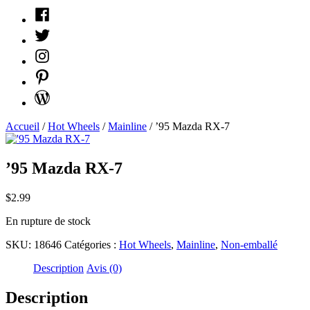
Facebook
Twitter
Instagram
Pinterest
WordPress
Accueil
/
Hot Wheels
/
Mainline
/ ’95 Mazda RX-7
’95 Mazda RX-7
$
2.99
En rupture de stock
SKU:
18646
Catégories :
Hot Wheels
,
Mainline
,
Non-emballé
Description
Avis (0)
Description