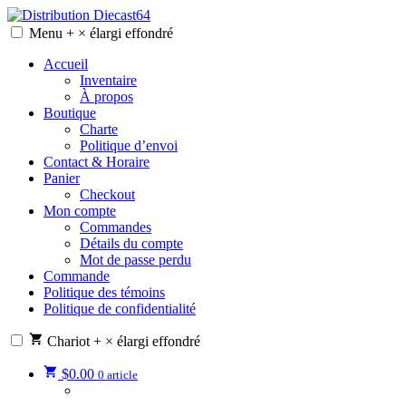
Skip
to
Menu
+
×
élargi
effondré
Distribution Diecast64
Une passion, un mode de vie.
content
Accueil
Inventaire
À propos
Boutique
Charte
Politique d’envoi
Contact & Horaire
Panier
Checkout
Mon compte
Commandes
Détails du compte
Mot de passe perdu
Commande
Politique des témoins
Politique de confidentialité
Chariot
+
×
élargi
effondré
$
0.00
0 article