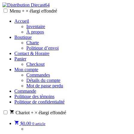
Skip
to
Menu
+
×
élargi
effondré
Distribution Diecast64
Une passion, un mode de vie.
content
Accueil
Inventaire
À propos
Boutique
Charte
Politique d’envoi
Contact & Horaire
Panier
Checkout
Mon compte
Commandes
Détails du compte
Mot de passe perdu
Commande
Politique des témoins
Politique de confidentialité
Chariot
+
×
élargi
effondré
$
0.00
0 article