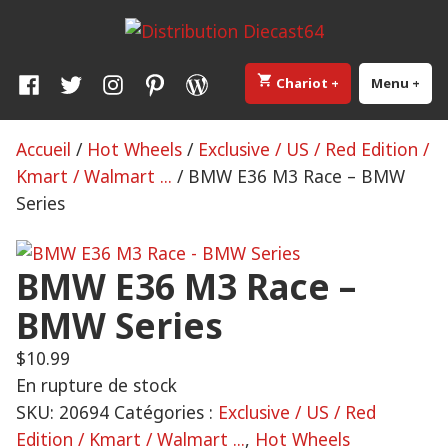
Skip
Distribution Diecast64
Une passion, un mode de vie.
to
content
Facebook
Twitter
Instagram
Pinterest
WordPress
Chariot
+
élargi
effondré
Menu
+
élar
eff
Accueil
/
Hot Wheels
/
Exclusive / US / Red Edition /
Kmart / Walmart ...
/ BMW E36 M3 Race – BMW
Series
BMW E36 M3 Race –
BMW Series
$
10.99
En rupture de stock
SKU:
20694
Catégories :
Exclusive / US / Red
Edition / Kmart / Walmart ...
,
Hot Wheels