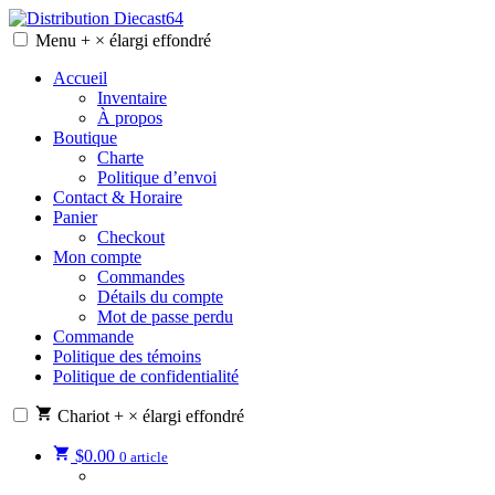
Skip
to
Menu
+
×
élargi
effondré
Distribution Diecast64
Une passion, un mode de vie.
content
Accueil
Inventaire
À propos
Boutique
Charte
Politique d’envoi
Contact & Horaire
Panier
Checkout
Mon compte
Commandes
Détails du compte
Mot de passe perdu
Commande
Politique des témoins
Politique de confidentialité
Chariot
+
×
élargi
effondré
$
0.00
0 article