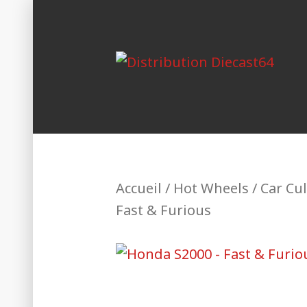
Skip
to
content
Une passion, un mode de vie.
Distribution Di
Accueil
/
Hot Wheels
/
Car Cu
Fast & Furious