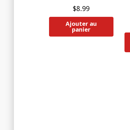
$
8.99
Ajouter au
panier