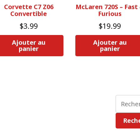
Corvette C7 Z06
McLaren 720S – Fast
Convertible
Furious
$
3.99
$
19.99
Ajouter au
Ajouter au
panier
panier
Recherc
:
Rech