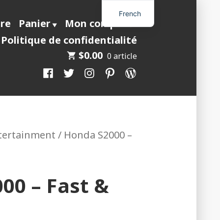
French
ire
Panier
Mon compte
Politique de confidentialité
$
0.00
0 article
Facebook
Twitter
Instagram
Pinterest
WordPress
ntertainment
/ Honda S2000 –
00 – Fast &