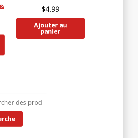
 &
$
4.99
Ajouter au
panier
her
erche