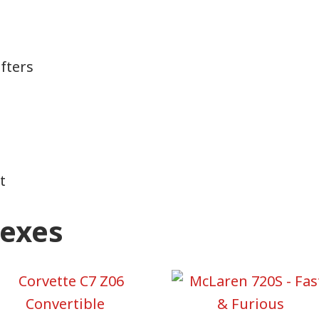
fters
t
nexes