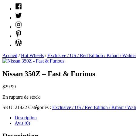
Facebook
Twitter
Instagram
Pinterest
WordPress
Accueil
/
Hot Wheels
/
Exclusive / US / Red Edition / Kmart / Walmart
Nissan 350Z – Fast & Furious
$
29.99
En rupture de stock
SKU:
21422
Catégories :
Exclusive / US / Red Edition / Kmart / Walm
Description
Avis (0)
Description