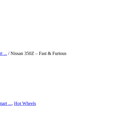
 ...
/ Nissan 350Z – Fast & Furious
art ...
,
Hot Wheels