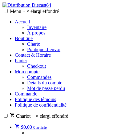
Skip
to
Menu
+
×
élargi
effondré
Distribution Diecast64
Une passion, un mode de vie.
content
Accueil
Inventaire
À propos
Boutique
Charte
Politique d’envoi
Contact & Horaire
Panier
Checkout
Mon compte
Commandes
Détails du compte
Mot de passe perdu
Commande
Politique des témoins
Politique de confidentialité
Chariot
+
×
élargi
effondré
$
0.00
0 article