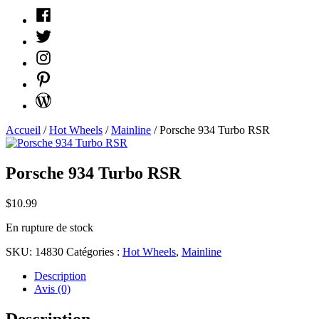
Facebook
Twitter
Instagram
Pinterest
WordPress
Accueil
/
Hot Wheels
/
Mainline
/ Porsche 934 Turbo RSR
Porsche 934 Turbo RSR
$
10.99
En rupture de stock
SKU:
14830
Catégories :
Hot Wheels
,
Mainline
Description
Avis (0)
Description