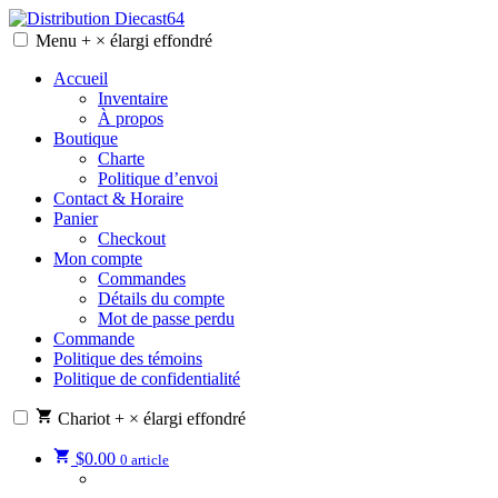
Skip
to
Menu
+
×
élargi
effondré
Distribution Diecast64
Une passion, un mode de vie.
content
Accueil
Inventaire
À propos
Boutique
Charte
Politique d’envoi
Contact & Horaire
Panier
Checkout
Mon compte
Commandes
Détails du compte
Mot de passe perdu
Commande
Politique des témoins
Politique de confidentialité
Chariot
+
×
élargi
effondré
$
0.00
0 article