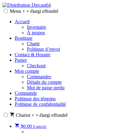
Skip
to
Menu
+
×
élargi
effondré
Distribution Diecast64
Une passion, un mode de vie.
content
Accueil
Inventaire
À propos
Boutique
Charte
Politique d’envoi
Contact & Horaire
Panier
Checkout
Mon compte
Commandes
Détails du compte
Mot de passe perdu
Commande
Politique des témoins
Politique de confidentialité
Chariot
+
×
élargi
effondré
$
0.00
0 article