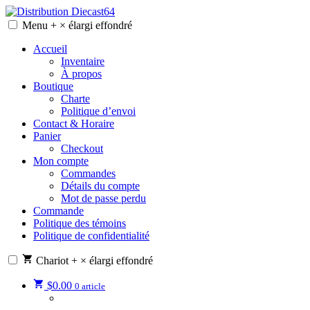
Skip
to
Menu
+
×
élargi
effondré
Distribution Diecast64
Une passion, un mode de vie.
content
Accueil
Inventaire
À propos
Boutique
Charte
Politique d’envoi
Contact & Horaire
Panier
Checkout
Mon compte
Commandes
Détails du compte
Mot de passe perdu
Commande
Politique des témoins
Politique de confidentialité
Chariot
+
×
élargi
effondré
$
0.00
0 article