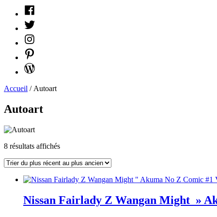
Facebook
Twitter
Instagram
Pinterest
WordPress
Accueil
/ Autoart
Autoart
Trié
8 résultats affichés
du
plus
récent
au
plus
Nissan Fairlady Z Wangan Might » Ak
ancien