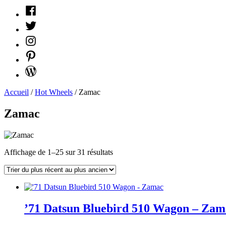
Facebook
Twitter
Instagram
Pinterest
WordPress
Accueil
/
Hot Wheels
/ Zamac
Zamac
Trié
Affichage de 1–25 sur 31 résultats
du
plus
récent
au
plus
’71 Datsun Bluebird 510 Wagon – Zam
ancien