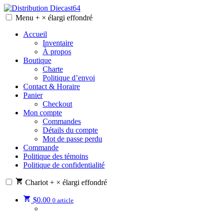
Skip
to
Menu
+
×
élargi
effondré
Distribution Diecast64
Une passion, un mode de vie.
content
Accueil
Inventaire
À propos
Boutique
Charte
Politique d’envoi
Contact & Horaire
Panier
Checkout
Mon compte
Commandes
Détails du compte
Mot de passe perdu
Commande
Politique des témoins
Politique de confidentialité
Chariot
+
×
élargi
effondré
$
0.00
0 article