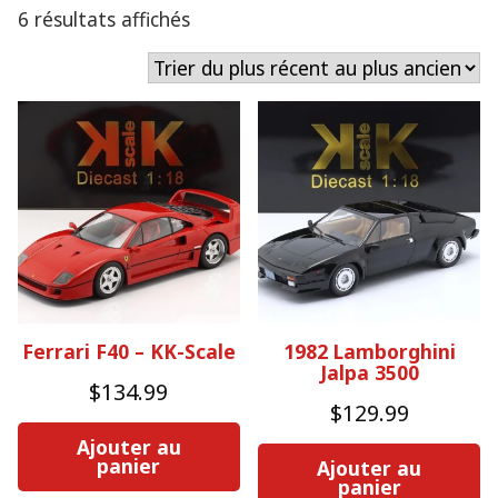
Trié
6 résultats affichés
du
plus
récent
au
plus
ancien
Ferrari F40 – KK-Scale
1982 Lamborghini
Jalpa 3500
$
134.99
$
129.99
Ajouter au
panier
Ajouter au
panier