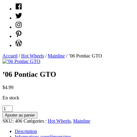
Facebook
Twitter
Instagram
Pinterest
WordPress
Accueil
/
Hot Wheels
/
Mainline
/ ’06 Pontiac GTO
’06 Pontiac GTO
$
4.99
En stock
quantité
'06
Ajouter au panier
Pontiac
SKU:
406
Catégories :
Hot Wheels
,
Mainline
GTO
Description
Informations supplémentaires