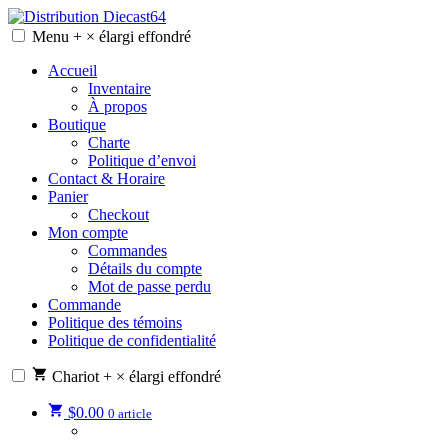
Skip
to
Menu
+
×
élargi
effondré
Distribution Diecast64
Une passion, un mode de vie.
content
Accueil
Inventaire
À propos
Boutique
Charte
Politique d’envoi
Contact & Horaire
Panier
Checkout
Mon compte
Commandes
Détails du compte
Mot de passe perdu
Commande
Politique des témoins
Politique de confidentialité
Chariot
+
×
élargi
effondré
$
0.00
0 article