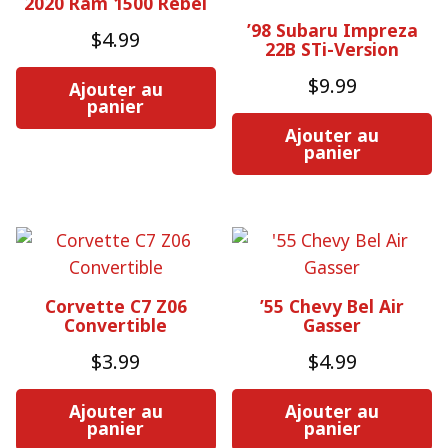
2020 Ram 1500 Rebel
’98 Subaru Impreza
$
4.99
22B STi-Version
$
9.99
Ajouter au
panier
Ajouter au
panier
Corvette C7 Z06
’55 Chevy Bel Air
Convertible
Gasser
$
3.99
$
4.99
Ajouter au
Ajouter au
panier
panier