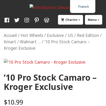
Skip
Distribution Diecast64
Une passion, un mode de vie.
French
to
content
Facebook
Twitter
Instagram
Pinterest
WordPress
Chariot
+
élargi
effondré
Menu
+
élar
eff
Accueil
/
Hot Wheels
/
Exclusive / US / Red Edition /
Kmart / Walmart ...
/ ’10 Pro Stock Camaro –
Kroger Exclusive
’10 Pro Stock Camaro –
Kroger Exclusive
$
10.99