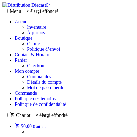
Skip
to
Menu
+
×
élargi
effondré
Distribution Diecast64
Une passion, un mode de vie.
content
Accueil
Inventaire
À propos
Boutique
Charte
Politique d’envoi
Contact & Horaire
Panier
Checkout
Mon compte
Commandes
Détails du compte
Mot de passe perdu
Commande
Politique des témoins
Politique de confidentialité
Chariot
+
×
élargi
effondré
$
0.00
0 article