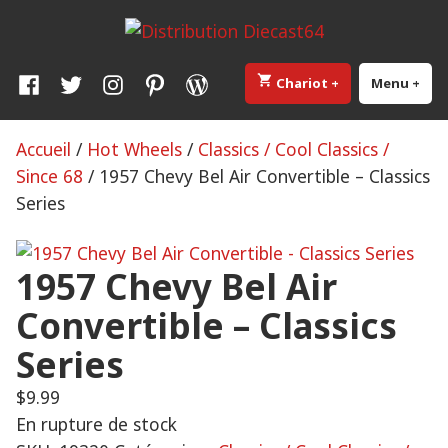
Skip
Distribution Diecast64
Une passion, un mode de vie.
to
content
Facebook
Twitter
Instagram
Pinterest
WordPress
Chariot
+
élargi
effondré
Menu
+
élar
eff
Accueil
/
Hot Wheels
/
Classics / Cool Classics /
Since 68
/ 1957 Chevy Bel Air Convertible – Classics
Series
1957 Chevy Bel Air
Convertible – Classics
Series
$
9.99
En rupture de stock