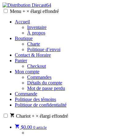
Skip
to
Menu
+
×
élargi
effondré
Distribution Diecast64
Une passion, un mode de vie.
content
Accueil
Inventaire
À propos
Boutique
Charte
Politique d’envoi
Contact & Horaire
Panier
Checkout
Mon compte
Commandes
Détails du compte
Mot de passe perdu
Commande
Politique des témoins
Politique de confidentialité
Chariot
+
×
élargi
effondré
$
0.00
0 article