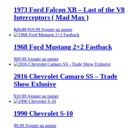
1973 Ford Falcon XB – Last of the V8
Interceptors ( Mad Max )
Le
Le
$
25.99
$
19.99
Ajouter au panier
prix
prix
d'origine
actuel
était
est
1968 Ford Mustang 2+2 Fastback
:
:
$25.99.
$19.99.
$
69.99
Ajouter au panier
2016 Chevrolet Camaro SS – Trade
Show Exlusive
$
10.99
Ajouter au panier
1990 Chevrolet S-10
$
8.99
Ajouter au panier