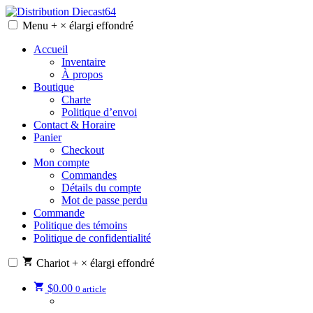
Skip
to
Menu
+
×
élargi
effondré
Distribution Diecast64
Une passion, un mode de vie.
content
Accueil
Inventaire
À propos
Boutique
Charte
Politique d’envoi
Contact & Horaire
Panier
Checkout
Mon compte
Commandes
Détails du compte
Mot de passe perdu
Commande
Politique des témoins
Politique de confidentialité
Chariot
+
×
élargi
effondré
$
0.00
0 article