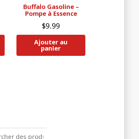
Buffalo Gasoline –
Pompe à Essence
$
9.99
Ajouter au
panier
her