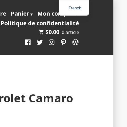
French
ire
Panier
Mon compte
Politique de confidentialité
$
0.00
0 article
Facebook
Twitter
Instagram
Pinterest
WordPress
rolet Camaro