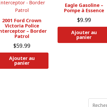
Eagle Gasoline –
Pompe à Essence
$
9.99
2001 Ford Crown
Victoria Police
nterceptor – Border
Ajouter au
Patrol
panier
$
59.99
Ajouter au
panier
Recherc