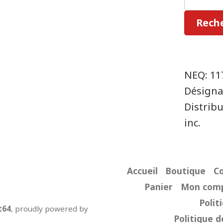
:
Rech
NEQ: 11
Désigna
Distrib
inc.
Accueil
Boutique
C
Panier
Mon com
Polit
t64
,
proudly powered by
Politique d