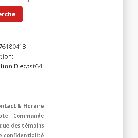
erche
76180413
tion:
ution Diecast64
ontact & Horaire
pte
Commande
ique des témoins
e confidentialité