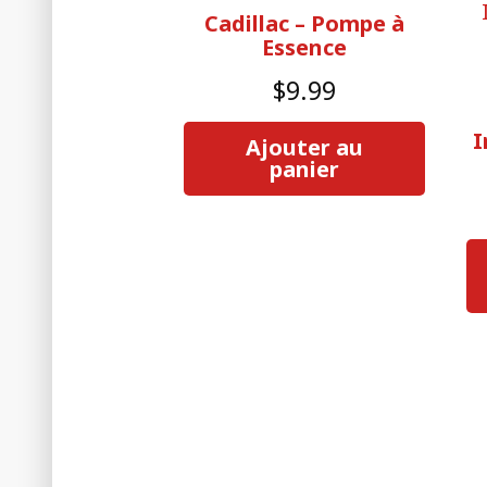
Cadillac – Pompe à
Essence
$
9.99
I
Ajouter au
panier