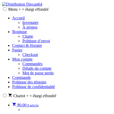
Skip
to
Menu
+
×
élargi
effondré
Distribution Diecast64
Une passion, un mode de vie.
content
Accueil
Inventaire
À propos
Boutique
Charte
Politique d’envoi
Contact & Horaire
Panier
Checkout
Mon compte
Commandes
Détails du compte
Mot de passe perdu
Commande
Politique des témoins
Politique de confidentialité
Chariot
+
×
élargi
effondré
$
0.00
0 article