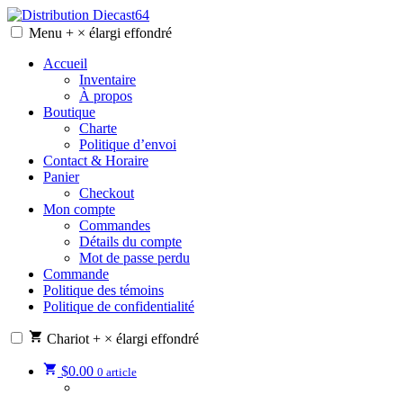
Skip
to
Menu
+
×
élargi
effondré
Distribution Diecast64
Une passion, un mode de vie.
content
Accueil
Inventaire
À propos
Boutique
Charte
Politique d’envoi
Contact & Horaire
Panier
Checkout
Mon compte
Commandes
Détails du compte
Mot de passe perdu
Commande
Politique des témoins
Politique de confidentialité
Chariot
+
×
élargi
effondré
$
0.00
0 article