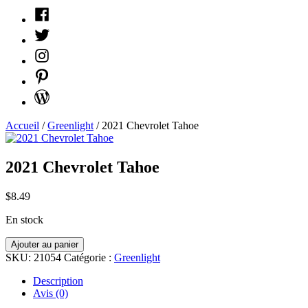
Facebook
Twitter
Instagram
Pinterest
WordPress
Accueil
/
Greenlight
/ 2021 Chevrolet Tahoe
2021 Chevrolet Tahoe
$
8.49
En stock
quantité
Ajouter au panier
2021
SKU:
21054
Catégorie :
Greenlight
Chevrolet
Tahoe
Description
Avis (0)