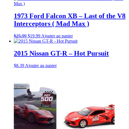
1973 Ford Falcon XB – Last of the V8
Interceptors ( Mad Max )
Le
Le
$
25.99
$
19.99
Ajouter au panier
prix
prix
d'origine
actuel
était
est
2015 Nissan GT-R – Hot Pursuit
:
:
$25.99.
$19.99.
$
8.39
Ajouter au panier