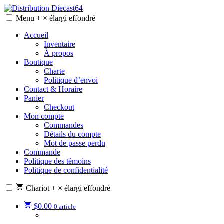
Skip
to
Menu
+
×
élargi
effondré
Distribution Diecast64
Une passion, un mode de vie.
content
Accueil
Inventaire
À propos
Boutique
Charte
Politique d’envoi
Contact & Horaire
Panier
Checkout
Mon compte
Commandes
Détails du compte
Mot de passe perdu
Commande
Politique des témoins
Politique de confidentialité
Chariot
+
×
élargi
effondré
$
0.00
0 article