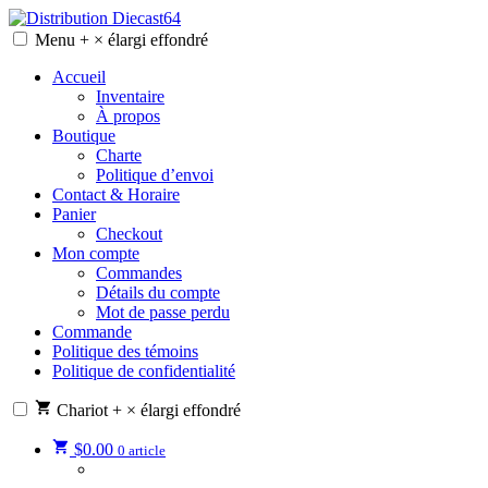
Skip
to
Menu
+
×
élargi
effondré
Distribution Diecast64
Une passion, un mode de vie.
content
Accueil
Inventaire
À propos
Boutique
Charte
Politique d’envoi
Contact & Horaire
Panier
Checkout
Mon compte
Commandes
Détails du compte
Mot de passe perdu
Commande
Politique des témoins
Politique de confidentialité
Chariot
+
×
élargi
effondré
$
0.00
0 article