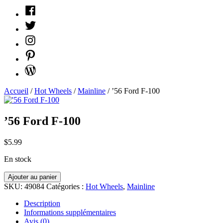
Facebook
Twitter
Instagram
Pinterest
WordPress
Accueil
/
Hot Wheels
/
Mainline
/ ’56 Ford F-100
’56 Ford F-100
$
5.99
En stock
quantité
Ajouter au panier
'56
SKU:
49084
Catégories :
Hot Wheels
,
Mainline
Ford
F-
Description
100
Informations supplémentaires
Avis (0)