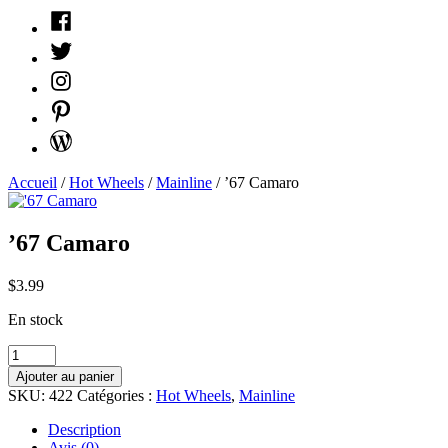
Facebook
Twitter
Instagram
Pinterest
WordPress
Accueil
/
Hot Wheels
/
Mainline
/ ’67 Camaro
’67 Camaro
$
3.99
En stock
quantité
'67
Ajouter au panier
Camaro
SKU:
422
Catégories :
Hot Wheels
,
Mainline
Description
Avis (0)