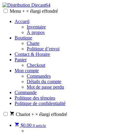
Skip
to
Menu
+
×
élargi
effondré
Distribution Diecast64
Une passion, un mode de vie.
content
Accueil
Inventaire
À propos
Boutique
Charte
Politique d’envoi
Contact & Horaire
Panier
Checkout
Mon compte
Commandes
Détails du compte
Mot de passe perdu
Commande
Politique des témoins
Politique de confidentialité
Chariot
+
×
élargi
effondré
$
0.00
0 article