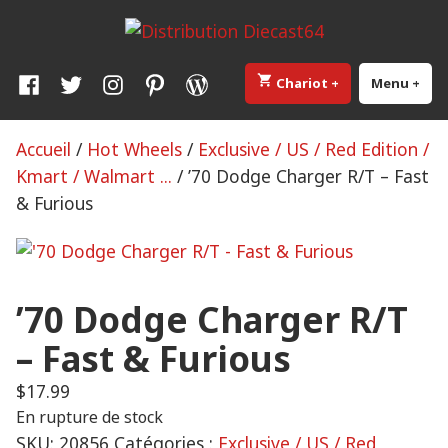
Skip
Distribution Diecast64
Une passion, un mode de vie.
to
content
Facebook
Twitter
Instagram
Pinterest
WordPress
Chariot
+
élargi
effondré
Menu
+
élar
eff
Accueil
/
Hot Wheels
/
Exclusive / US / Red Edition /
Kmart / Walmart ...
/ ’70 Dodge Charger R/T – Fast
& Furious
’70 Dodge Charger R/T
– Fast & Furious
$
17.99
En rupture de stock
SKU:
20856
Catégories :
Exclusive / US / Red