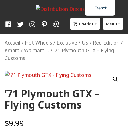
Skip
Distribution Diecast64
Une passion, un mode de vie.
French
to
content
Facebook
Twitter
Instagram
Pinterest
WordPress
Chariot
+
élargi
effondré
Menu
+
élar
eff
Accueil
/
Hot Wheels
/
Exclusive / US / Red Edition /
Kmart / Walmart ...
/ ’71 Plymouth GTX – Flying
Customs
’71 Plymouth GTX –
Flying Customs
$
9.99