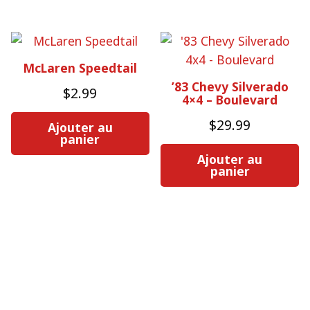
McLaren Speedtail
’83 Chevy Silverado
$
2.99
4×4 – Boulevard
$
29.99
Ajouter au
panier
Ajouter au
panier