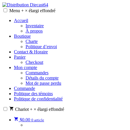
Skip
to
Menu
+
×
élargi
effondré
Distribution Diecast64
Une passion, un mode de vie.
content
Accueil
Inventaire
À propos
Boutique
Charte
Politique d’envoi
Contact & Horaire
Panier
Checkout
Mon compte
Commandes
Détails du compte
Mot de passe perdu
Commande
Politique des témoins
Politique de confidentialité
Chariot
+
×
élargi
effondré
$
0.00
0 article