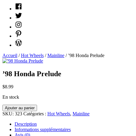
Facebook
Twitter
Instagram
Pinterest
WordPress
Accueil
/
Hot Wheels
/
Mainline
/ ’98 Honda Prelude
’98 Honda Prelude
$
8.99
En stock
quantité
Ajouter au panier
'98
SKU:
323
Catégories :
Hot Wheels
,
Mainline
Honda
Prelude
Description
Informations supplémentaires
Avis (0)