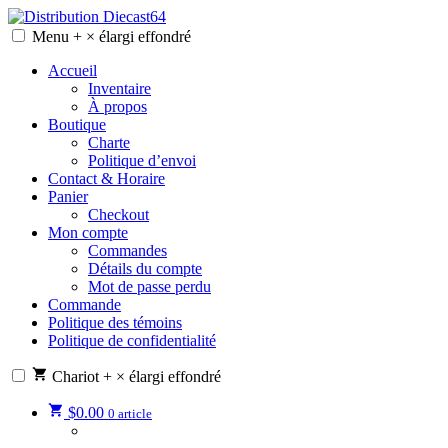
Skip
to
Menu
+
×
élargi
effondré
Distribution Diecast64
Une passion, un mode de vie.
content
Accueil
Inventaire
À propos
Boutique
Charte
Politique d’envoi
Contact & Horaire
Panier
Checkout
Mon compte
Commandes
Détails du compte
Mot de passe perdu
Commande
Politique des témoins
Politique de confidentialité
Chariot
+
×
élargi
effondré
$
0.00
0 article