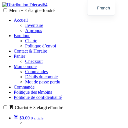
Skip
French
to
Menu
+
×
élargi
effondré
Distribution Diecast64
Une passion, un mode de vie.
content
English
Accueil
Inventaire
À propos
Boutique
Charte
Politique d’envoi
Contact & Horaire
Panier
Checkout
Mon compte
Commandes
Détails du compte
Mot de passe perdu
Commande
Politique des témoins
Politique de confidentialité
Chariot
+
×
élargi
effondré
$
0.00
0 article