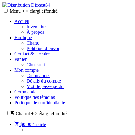
Skip
to
Menu
+
×
élargi
effondré
Distribution Diecast64
Une passion, un mode de vie.
content
Accueil
Inventaire
À propos
Boutique
Charte
Politique d’envoi
Contact & Horaire
Panier
Checkout
Mon compte
Commandes
Détails du compte
Mot de passe perdu
Commande
Politique des témoins
Politique de confidentialité
Chariot
+
×
élargi
effondré
$
0.00
0 article