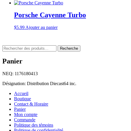
prix
prix
d'origine
actuel
était
est
Porsche Cayenne Turbo
:
:
$16.99.
$9.99.
$
5.99
Ajouter au panier
Rechercher
Recherche
:
Panier
NEQ: 1176180413
Désignation: Distribution Diecast64 inc.
Accueil
Boutique
Contact & Horaire
Panier
Mon compte
Commande
Politique des témoins
Politique de confidentialité