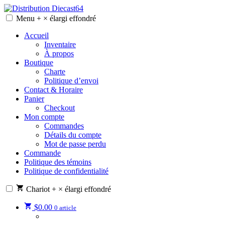
Skip
to
Menu
+
×
élargi
effondré
Distribution Diecast64
Une passion, un mode de vie.
content
Accueil
Inventaire
À propos
Boutique
Charte
Politique d’envoi
Contact & Horaire
Panier
Checkout
Mon compte
Commandes
Détails du compte
Mot de passe perdu
Commande
Politique des témoins
Politique de confidentialité
Chariot
+
×
élargi
effondré
$
0.00
0 article