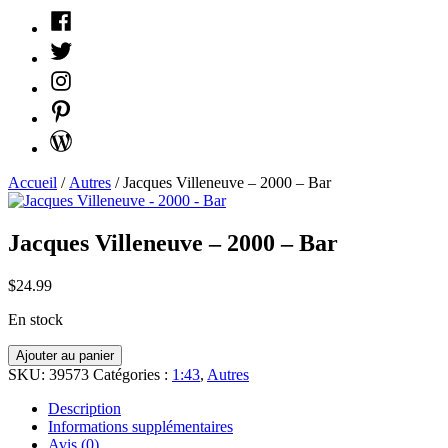
Facebook
Twitter
Instagram
Pinterest
WordPress
Accueil
/
Autres
/ Jacques Villeneuve – 2000 – Bar
Jacques Villeneuve – 2000 – Bar
$
24.99
En stock
quantité
Ajouter au panier
Jacques
SKU:
39573
Catégories :
1:43
,
Autres
Villeneuve
-
Description
2000
Informations supplémentaires
-
Avis (0)