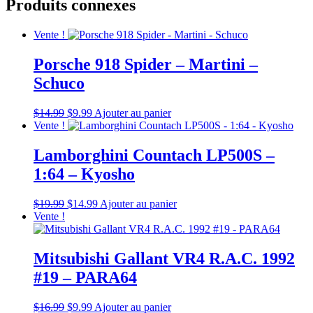
Produits connexes
Vente !
Porsche 918 Spider – Martini –
Schuco
Le
Le
$
14.99
$
9.99
Ajouter au panier
prix
prix
Vente !
d'origine
actuel
était
est
Lamborghini Countach LP500S –
:
:
1:64 – Kyosho
$14.99.
$9.99.
Le
Le
$
19.99
$
14.99
Ajouter au panier
prix
prix
Vente !
d'origine
actuel
était
est
:
:
Mitsubishi Gallant VR4 R.A.C. 1992
$19.99.
$14.99.
#19 – PARA64
Le
Le
$
16.99
$
9.99
Ajouter au panier