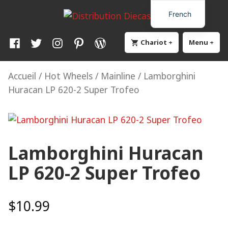
Skip
Distribution Diecast64
Une passion, un mode de vie.
French
to
content
Facebook
Twitter
Instagram
Pinterest
WordPress
Chariot
+
élargi
effondré
Menu
+
élar
eff
Accueil
/
Hot Wheels
/
Mainline
/ Lamborghini
Huracan LP 620-2 Super Trofeo
Lamborghini Huracan
LP 620-2 Super Trofeo
$
10.99