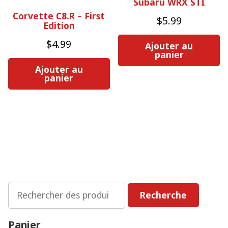
Subaru WRX STI
Corvette C8.R – First
$
5.99
Edition
$
4.99
Ajouter au
panier
Ajouter au
panier
Rechercher
Recherche
:
Panier