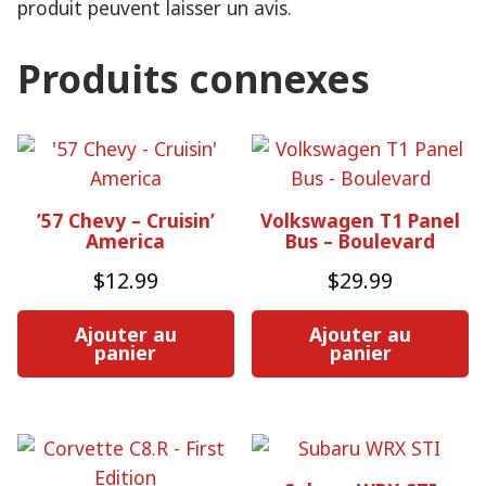
produit peuvent laisser un avis.
Produits connexes
’57 Chevy – Cruisin’
Volkswagen T1 Panel
America
Bus – Boulevard
$
12.99
$
29.99
Ajouter au
Ajouter au
panier
panier