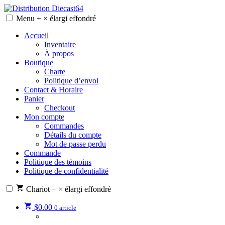
Skip
to
Menu
+
×
élargi
effondré
Distribution Diecast64
Une passion, un mode de vie.
content
Accueil
Inventaire
À propos
Boutique
Charte
Politique d’envoi
Contact & Horaire
Panier
Checkout
Mon compte
Commandes
Détails du compte
Mot de passe perdu
Commande
Politique des témoins
Politique de confidentialité
Chariot
+
×
élargi
effondré
$
0.00
0 article