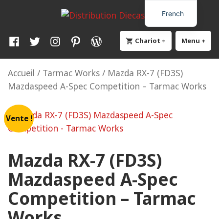
Skip
Distribution Diecast64
Une passion, un mode de vie.
French
to
content
Facebook
Twitter
Instagram
Pinterest
WordPress
Chariot
+
élargi
effondré
Menu
+
élar
eff
Accueil
/
Tarmac Works
/ Mazda RX-7 (FD3S)
Mazdaspeed A-Spec Competition – Tarmac Works
Vente !
Mazda RX-7 (FD3S)
Mazdaspeed A-Spec
Competition – Tarmac
Works