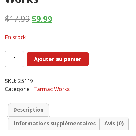
Le
Le
$
17.99
$
9.99
prix
prix
d'origine
actuel
En stock
était
est
:
:
quantité
Ajouter au panier
$17.99.
$9.99.
Mazda
RX-
7
SKU:
25119
(FD3S)
Catégorie :
Tarmac Works
Mazdaspeed
A-
Description
Spec
Competition
Informations supplémentaires
Avis (0)
-