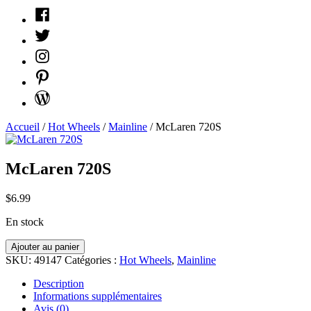
Facebook
Twitter
Instagram
Pinterest
WordPress
Accueil
/
Hot Wheels
/
Mainline
/ McLaren 720S
McLaren 720S
$
6.99
En stock
quantité
Ajouter au panier
McLaren
SKU:
49147
Catégories :
Hot Wheels
,
Mainline
720S
Description
Informations supplémentaires
Avis (0)