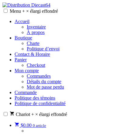
Skip
to
Menu
+
×
élargi
effondré
Distribution Diecast64
Une passion, un mode de vie.
content
Accueil
Inventaire
À propos
Boutique
Charte
Politique d’envoi
Contact & Horaire
Panier
Checkout
Mon compte
Commandes
Détails du compte
Mot de passe perdu
Commande
Politique des témoins
Politique de confidentialité
Chariot
+
×
élargi
effondré
$
0.00
0 article