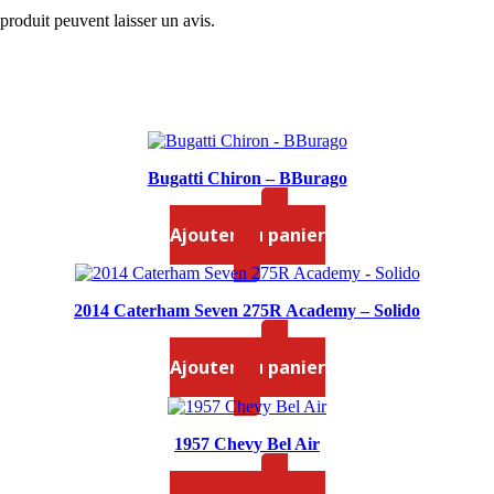
 produit peuvent laisser un avis.
Bugatti Chiron – BBurago
$
55.99
Ajouter au panier
2014 Caterham Seven 275R Academy – Solido
$
59.99
Ajouter au panier
1957 Chevy Bel Air
$
74.99