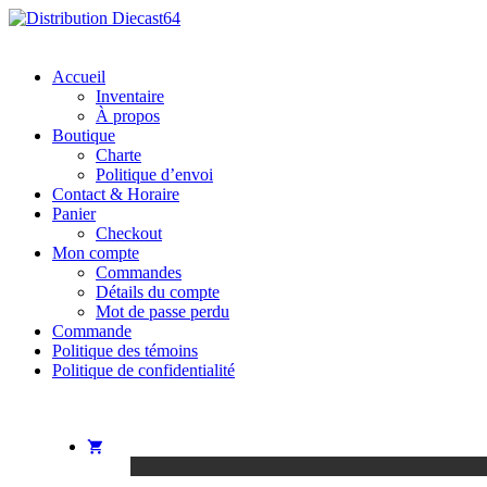
Skip
to
Distribution Diecast64
Une passion, un mode de vie.
content
Accueil
Inventaire
À propos
Boutique
Charte
Politique d’envoi
Contact & Horaire
Panier
Checkout
Mon compte
Commandes
Détails du compte
Mot de passe perdu
Commande
Politique des témoins
Politique de confidentialité
$
0.00
0 article