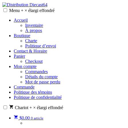
Skip
to
Menu
+
×
élargi
effondré
Distribution Diecast64
Une passion, un mode de vie.
content
Accueil
Inventaire
À propos
Boutique
Charte
Politique d’envoi
Contact & Horaire
Panier
Checkout
Mon compte
Commandes
Détails du compte
Mot de passe perdu
Commande
Politique des témoins
Politique de confidentialité
Chariot
+
×
élargi
effondré
$
0.00
0 article