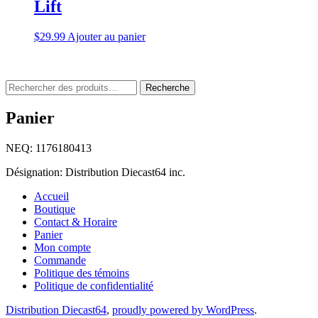
Lift
$14.99.
$9.99.
$
29.99
Ajouter au panier
Rechercher
Recherche
:
Panier
NEQ: 1176180413
Désignation: Distribution Diecast64 inc.
Accueil
Boutique
Contact & Horaire
Panier
Mon compte
Commande
Politique des témoins
Politique de confidentialité
Distribution Diecast64
,
proudly powered by WordPress
.