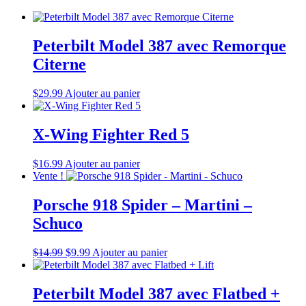
Peterbilt Model 387 avec Remorque
Citerne
$
29.99
Ajouter au panier
X-Wing Fighter Red 5
$
16.99
Ajouter au panier
Vente !
Porsche 918 Spider – Martini –
Schuco
Le
Le
$
14.99
$
9.99
Ajouter au panier
prix
prix
d'origine
actuel
était
est
Peterbilt Model 387 avec Flatbed +
:
: