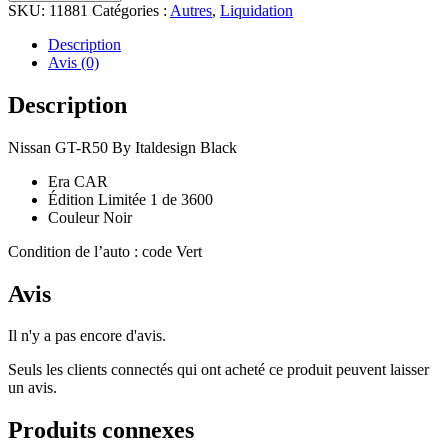
GT-
SKU:
11881
Catégories :
Autres
,
Liquidation
R50
By
Description
Italdesign
Avis (0)
Black
Limited
Description
3,600
-
Nissan GT-R50 By Italdesign Black
Era
CAR
Era CAR
Édition Limitée 1 de 3600
Couleur Noir
Condition de l’auto : code Vert
Avis
Il n'y a pas encore d'avis.
Seuls les clients connectés qui ont acheté ce produit peuvent laisser
un avis.
Produits connexes