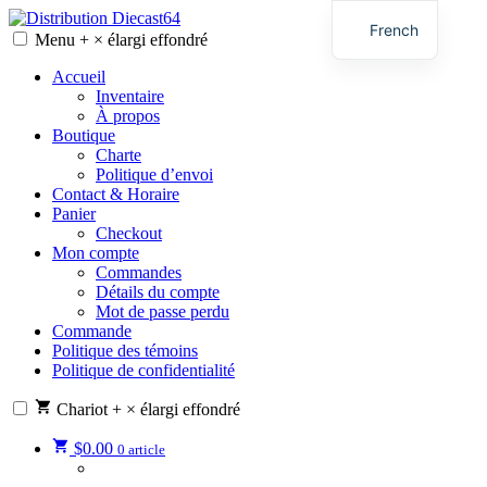
Skip
French
to
Menu
+
×
élargi
effondré
Distribution Diecast64
Une passion, un mode de vie.
content
English
Accueil
Inventaire
À propos
Boutique
Charte
Politique d’envoi
Contact & Horaire
Panier
Checkout
Mon compte
Commandes
Détails du compte
Mot de passe perdu
Commande
Politique des témoins
Politique de confidentialité
Chariot
+
×
élargi
effondré
$
0.00
0 article