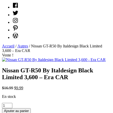
Facebook
Twitter
Instagram
Pinterest
WordPress
Accueil
/
Autres
/ Nissan GT-R50 By Italdesign Black Limited
3,600 – Era CAR
Vente !
Nissan GT-R50 By Italdesign Black
Limited 3,600 – Era CAR
Le
Le
$
16.99
$
9.99
prix
prix
En stock
d'origine
actuel
était
est
quantité
:
:
Nissan
$16.99.
$9.99.
Ajouter au panier