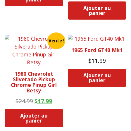
Ajouter au
panier
Vente !
1965 Ford GT40 Mk1
$
11.99
1980 Chevrolet
Ajouter au
Silverado Pickup
panier
Chrome Pinup Girl
Betsy
Le
Le
$
24.99
$
17.99
prix
prix
d'origine
actuel
Ajouter au
était
est
panier
:
: