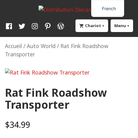
Skip
Distribution Diecast64
Une passion, un mode de vie.
French
to
content
Facebook
Twitter
Instagram
Pinterest
WordPress
Chariot
+
élargi
effondré
Menu
+
élar
eff
Accueil
/
Auto World
/ Rat Fink Roadshow
Transporter
Rat Fink Roadshow
Transporter
$
34.99