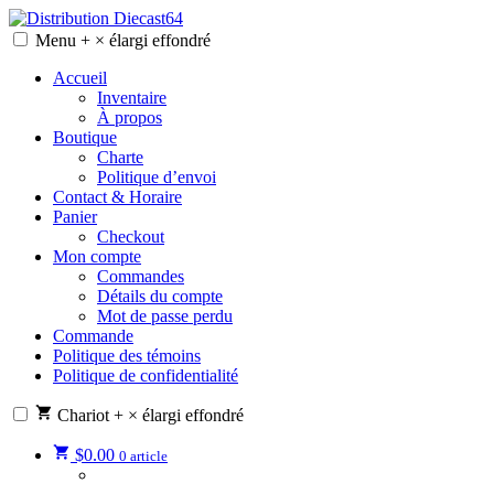
Skip
to
Menu
+
×
élargi
effondré
Distribution Diecast64
Une passion, un mode de vie.
content
Accueil
Inventaire
À propos
Boutique
Charte
Politique d’envoi
Contact & Horaire
Panier
Checkout
Mon compte
Commandes
Détails du compte
Mot de passe perdu
Commande
Politique des témoins
Politique de confidentialité
Chariot
+
×
élargi
effondré
$
0.00
0 article