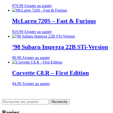
$
79.99
Ajouter au panier
McLaren 720S – Fast & Furious
$
19.99
Ajouter au panier
’98 Subaru Impreza 22B STi-Version
$
9.99
Ajouter au panier
Corvette C8.R – First Edition
$
4.99
Ajouter au panier
Rechercher
Recherche
:
Panier