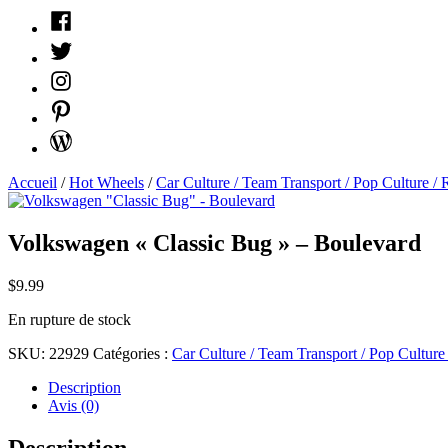
Facebook
Twitter
Instagram
Pinterest
WordPress
Accueil
/
Hot Wheels
/
Car Culture / Team Transport / Pop Culture / 
Volkswagen « Classic Bug » – Boulevard
$
9.99
En rupture de stock
SKU:
22929
Catégories :
Car Culture / Team Transport / Pop Culture
Description
Avis (0)
Description