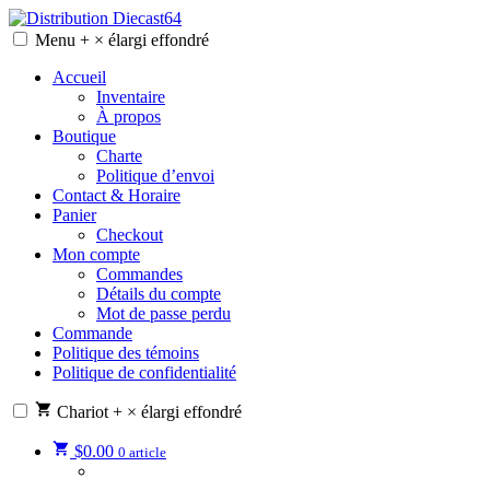
Skip
to
Menu
+
×
élargi
effondré
Distribution Diecast64
Une passion, un mode de vie.
content
Accueil
Inventaire
À propos
Boutique
Charte
Politique d’envoi
Contact & Horaire
Panier
Checkout
Mon compte
Commandes
Détails du compte
Mot de passe perdu
Commande
Politique des témoins
Politique de confidentialité
Chariot
+
×
élargi
effondré
$
0.00
0 article