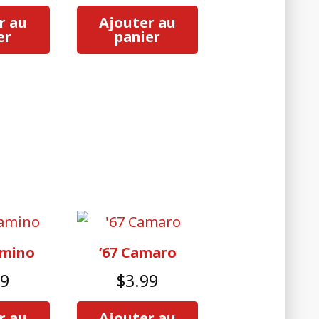
r au
Ajouter au
er
panier
amino
’67 Camaro
99
$
3.99
r au
Ajouter au