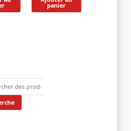
er
panier
her
erche