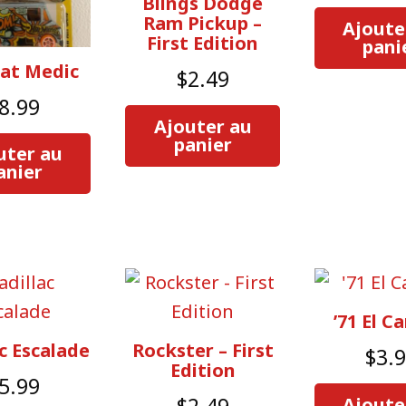
Blings Dodge
plus
Ram Pickup –
Ajoute
ancien
First Edition
pani
at Medic
$
2.49
8.99
Ajouter au
panier
uter au
anier
’71 El C
ac Escalade
Rockster – First
$
3.
Edition
5.99
$
2.49
Ajoute