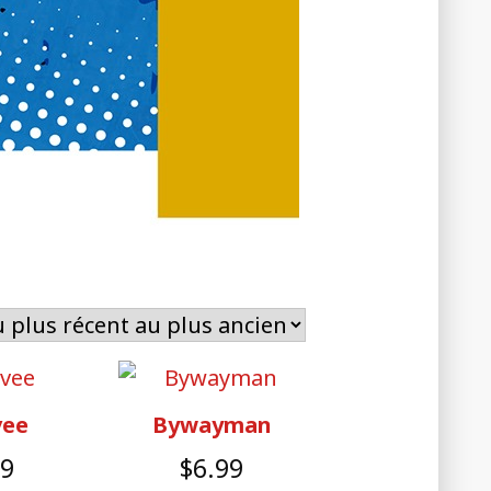
ee
Bywayman
99
$
6.99