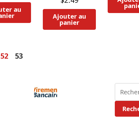
pani
uter au
anier
Ajouter au
panier
52
53
Recherc
:
Rech