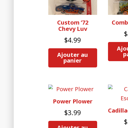
Custom ’72
Comb
Chevy Luv
$
$
4.99
Ajo
p
Ajouter au
panier
Power Plower
Cadill
$
3.99
$
Ajouter au