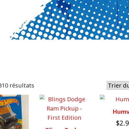
Trié
310 résultats
du
plus
Humv
récent
au
$
2.