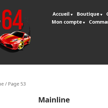
Accueil
Boutique
Mon compte
Comma
ecast64
ne
/ Page 53
Mainline