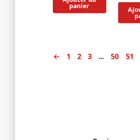
panier
Ajo
p
←
1
2
3
...
50
51